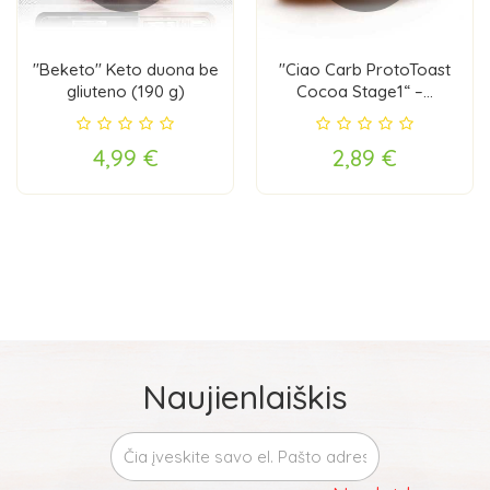
"Beketo" Keto duona be
"Ciao Carb ProtoToast
gliuteno (190 g)
Cocoa Stage1“ –...
4,99 €
2,89 €
Naujienlaiškis